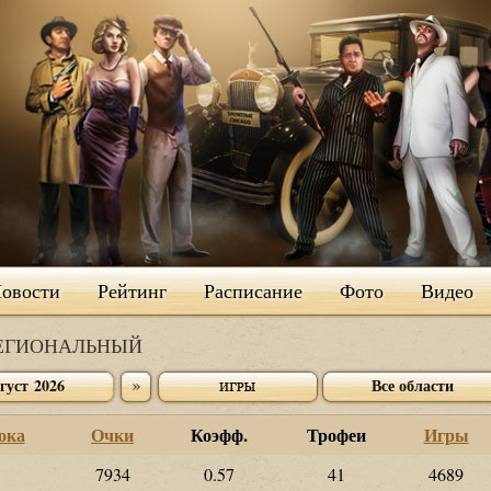
овости
Рейтинг
Расписание
Фото
Видео
РЕГИОНАЛЬНЫЙ
густ 2026
Все области
ока
Очки
Коэфф.
Трофеи
Игры
7934
0.57
41
4689