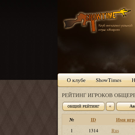
О клубе
ShowTimes
Н
РЕЙТИНГ ИГРОКОВ ОБЩЕ
Ав
№
ID
Имя игр
1
1314
Rus