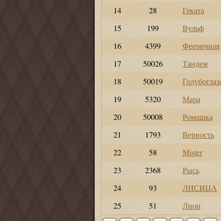
14
28
Геката
15
199
Вульф
16
4399
Фееричная
17
50026
Тандем
18
50019
Голубоглаз
19
5320
Мара
20
50008
Ромашка
21
1793
Верность
22
58
Mister
23
2368
Рысь
24
93
ЛИСИЦА
25
51
Лион