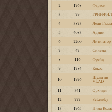
2
1768
Фараон
3
79
ГРИНФИЛ
4
3873
Леди Галла
5
4083
Админ
6
2200
Литигатор
7
47
Синема
8
116
Фрейд
9
1784
Кокос
Шульгин
10
1976
VLAD
11
341
Орхидея
12
777
SeLensky
13
1965
Пина Кола